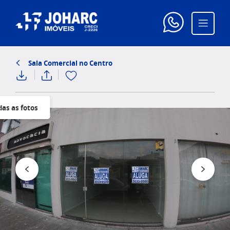
Sala Comercial no Centro
das as fotos