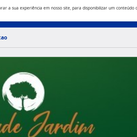
r a sua experiência em nosso site, para disponibilizar um conteúdo do 
Vendas
Construtora
Q
3 9500
(43) 3033 9500
(43) 3033 9555
cao