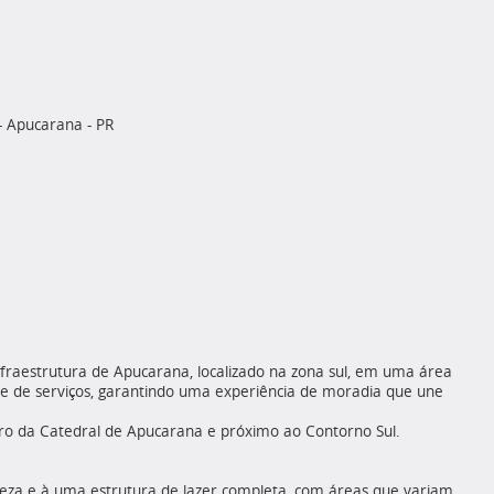
- Apucarana - PR
raestrutura de Apucarana, localizado na zona sul, em uma área
e de serviços, garantindo uma experiência de moradia que une
ro da Catedral de Apucarana e próximo ao Contorno Sul.
tureza e à uma estrutura de lazer completa, com áreas que variam