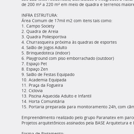
de 200 m² a 220 m² em meio de quadra e terrenos maiores
INFRA ESTRUTURA:
Área Comum de 17mil m2 com itens tais como:
1. Campo Society
2. Quadra de Areia
3. Quadra Poliesportiva
4. Churrasqueira próxima às quadras de esportes
4. Salão de Jogos Adulto
5. Brinquedoteca (indoor)
6. Playground com piso emborrachado (outdoor)
7. Espaço Pet
8. Espaço Zen
9. Salão de Festas Equipado
10. Academia Equipada
11. Praça da Fogueira
12. Ciclovia
13. Piscina Aquecida Adulto e Infantil
14. Horta Comunitária
15. Portaria preparada para monitoramento 24h, com câ
Empreendimento realizado pelo grupo Paranatex em parc
Projetos arquitetônicos assinados pela BASE Arquitetura 
Forma de Pagamento: