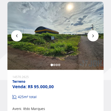
Favoritar
14570.2625
Terreno
Venda:
R$ 95.000,00
425m² total
Aveni. Iêdo Marques