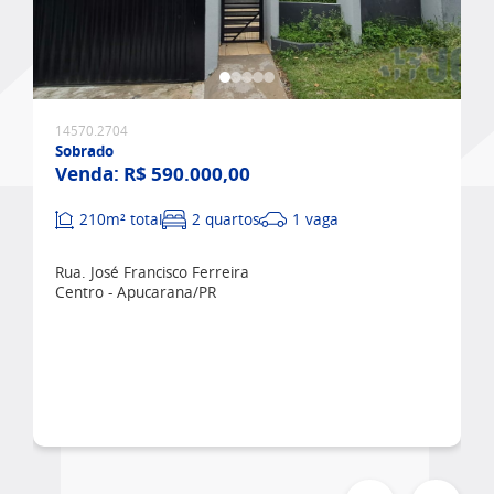
Favoritar
14570.2704
Sobrado
Venda:
R$ 590.000,00
210m² total
2 quartos
1 vaga
Rua. José Francisco Ferreira
Centro - Apucarana/PR