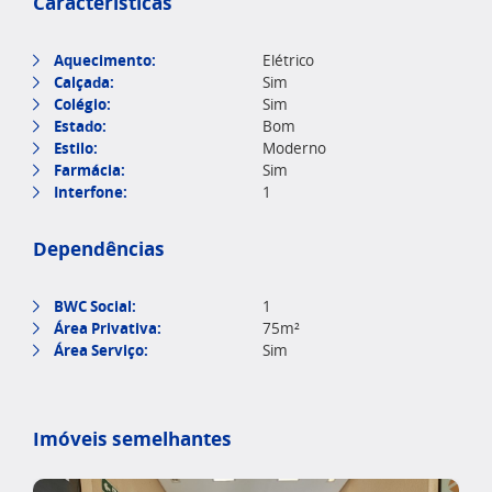
Características
Aquecimento:
Elétrico
Calçada:
Sim
Colégio:
Sim
Estado:
Bom
Estilo:
Moderno
Farmácia:
Sim
Interfone:
1
Dependências
BWC Social:
1
Área Privativa:
75m²
Área Serviço:
Sim
Imóveis semelhantes