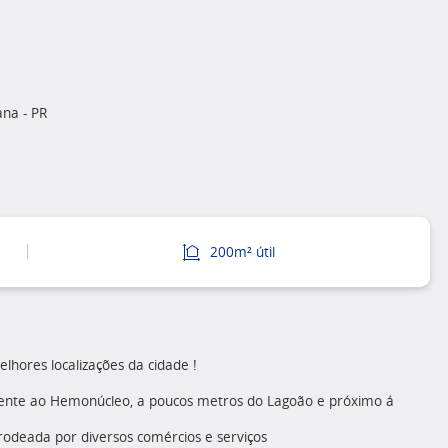
ana - PR
200m² útil
hores localizações da cidade !
rente ao Hemonúcleo, a poucos metros do Lagoão e próximo á
 rodeada por diversos comércios e serviços