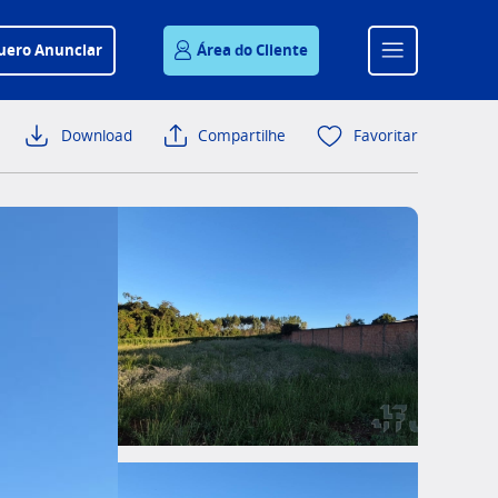
uero Anunciar
Área do Cliente
Download
Compartilhe
Favoritar