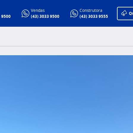
Vendas
Construtora
Q
3 9500
(43) 3033 9500
(43) 3033 9555