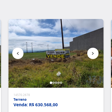
Favoritar
14570.2678
Terreno
Venda:
R$ 630.568,00