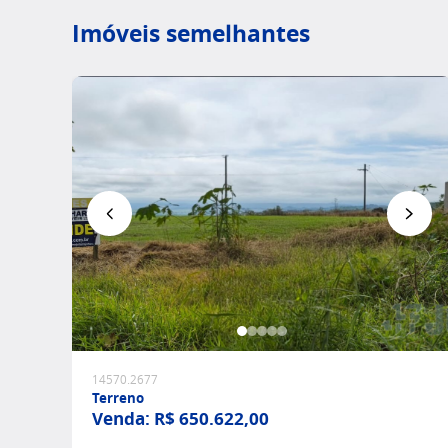
Imóveis semelhantes
Favoritar
14570.2677
Terreno
Venda:
R$ 650.622,00