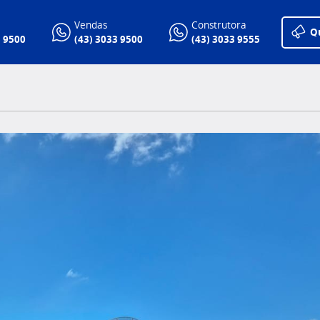
Vendas
Construtora
Q
3 9500
(43) 3033 9500
(43) 3033 9555
o