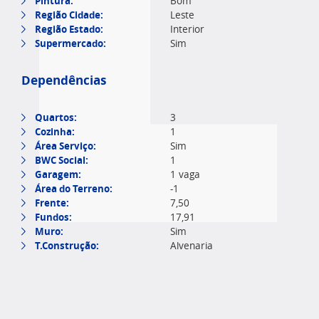
Pintura:
Bom
Região Cidade:
Leste
Região Estado:
Interior
Supermercado:
Sim
Dependências
Quartos:
3
Cozinha:
1
Área Serviço:
Sim
BWC Social:
1
Garagem:
1 vaga
Área do Terreno:
-1
Frente:
7,50
Fundos:
17,91
Muro:
Sim
T.Construção:
Alvenaria