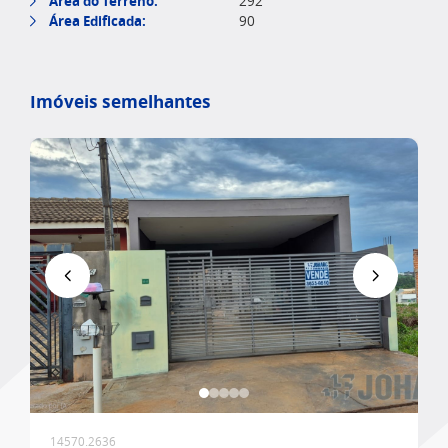
Área do Terreno:
292
Área Edificada:
90
Imóveis semelhantes
Favoritar
14570.2636