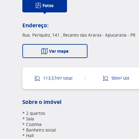
Fotos
Endereço:
Rua. Periquito, 141 , Recanto das Araras - Apucarana - PR
Ver mapa
113,57m² total
90m² útil
Sobre o imóvel
* 2 quartos
* Sala
* Cozinha
* Banheiro social
* Hall