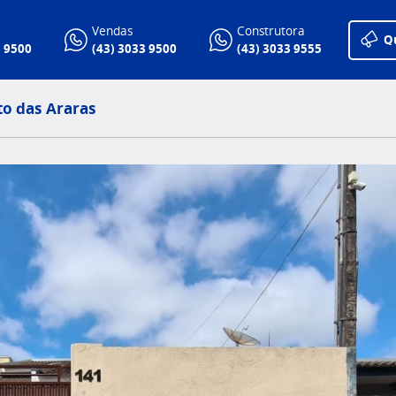
Vendas
Construtora
Q
3 9500
(43) 3033 9500
(43) 3033 9555
to das Araras