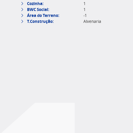
Cozinha:
1
BWC Social:
1
Área do Terreno:
-1
T.Construção:
Alvenaria