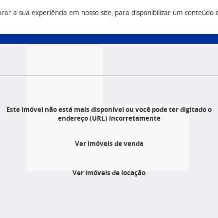
r a sua experiência em nosso site, para disponibilizar um conteúdo do 
Vendas
Construtora
Q
3 9500
(43) 3033 9500
(43) 3033 9555
Este imóvel não está mais disponível ou você pode ter digitado o
endereço (URL) incorretamente
Ver imóveis de venda
Ver imóveis de locação