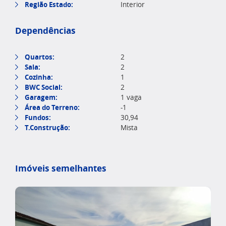
Região Estado:
Interior
Dependências
Quartos:
2
Sala:
2
Cozinha:
1
BWC Social:
2
Garagem:
1 vaga
Área do Terreno:
-1
Fundos:
30,94
T.Construção:
Mista
Imóveis semelhantes