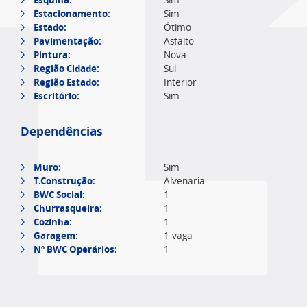
Sim
Estacionamento:
Sim
Estado:
Ótimo
Pavimentação:
Asfalto
Pintura:
Nova
Região Cidade:
Sul
Região Estado:
Interior
Escritório:
Sim
Dependências
Muro:
Sim
T.Construção:
Alvenaria
BWC Social:
1
Churrasqueira:
1
Cozinha:
1
Garagem:
1 vaga
Nº BWC Operários:
1