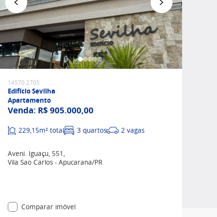
Favoritar
14570.2705
Edifício Sevilha
Apartamento
Venda:
R$ 905.000,00
229,15m² total
3 quartos
2 vagas
Aveni. Iguaçu, 551,
Vila Sao Carlos - Apucarana/PR
Comparar imóvel