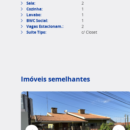
Sala:
2
Cozinha:
1
Lavabo:
1
BWC Social:
1
Vagas Estacionam.:
2
Suíte Tipo:
c/ Closet
Imóveis semelhantes