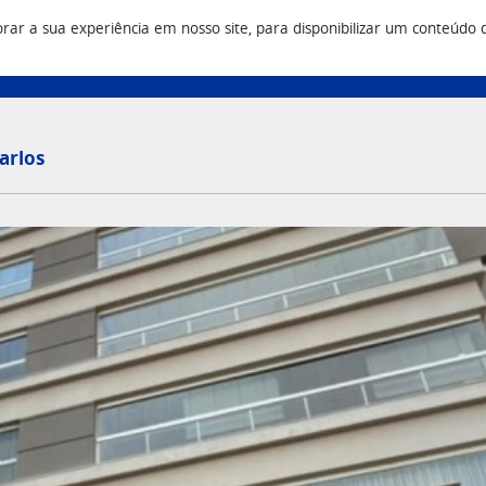
r a sua experiência em nosso site, para disponibilizar um conteúdo do 
Vendas
Construtora
Q
3 9500
(43) 3033 9500
(43) 3033 9555
arlos