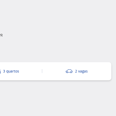
PR
3 quartos
2 vagas