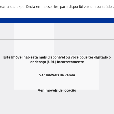
r a sua experiência em nosso site, para disponibilizar um conteúdo do 
Vendas
Construtora
Q
3 9500
(43) 3033 9500
(43) 3033 9555
Este imóvel não está mais disponível ou você pode ter digitado o
endereço (URL) incorretamente
Ver imóveis de venda
Ver imóveis de locação