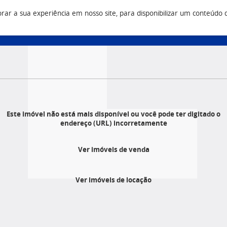
r a sua experiência em nosso site, para disponibilizar um conteúdo do 
Vendas
Construtora
Q
3 9500
(43) 3033 9500
(43) 3033 9555
Este imóvel não está mais disponível ou você pode ter digitado o
endereço (URL) incorretamente
Ver imóveis de venda
Ver imóveis de locação