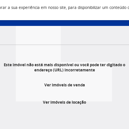
r a sua experiência em nosso site, para disponibilizar um conteúdo do 
Vendas
Construtora
Q
3 9500
(43) 3033 9500
(43) 3033 9555
Este imóvel não está mais disponível ou você pode ter digitado o
endereço (URL) incorretamente
Ver imóveis de venda
Ver imóveis de locação